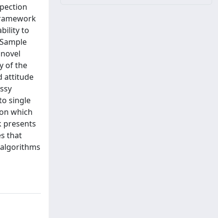
spection
 framework
bility to
, Sample
 novel
y of the
 attitude
essy
to single
tion which
k presents
s that
 algorithms