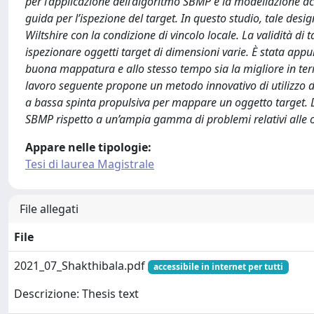
per l’applicazione dell’algoritmo SBMP e la modellazione acc
guida per l’ispezione del target. In questo studio, tale des
Wiltshire con la condizione di vincolo locale. La validità di 
ispezionare oggetti target di dimensioni varie. È stata app
buona mappatura e allo stesso tempo sia la migliore in ter
lavoro seguente propone un metodo innovativo di utilizzo d
a bassa spinta propulsiva per mappare un oggetto target. Dat
SBMP rispetto a un’ampia gamma di problemi relativi alle ope
Appare nelle tipologie:
Tesi di laurea Magistrale
File allegati
File
2021_07_Shakthibala.pdf
accessibile in internet per tutti
Descrizione: Thesis text