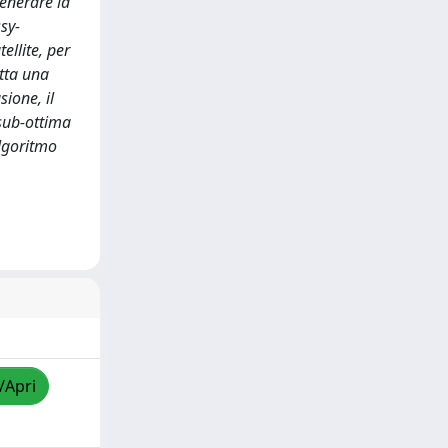
generare la
sy-
ellite, per
etta una
ione, il
 sub-ottima
algoritmo
/Apri