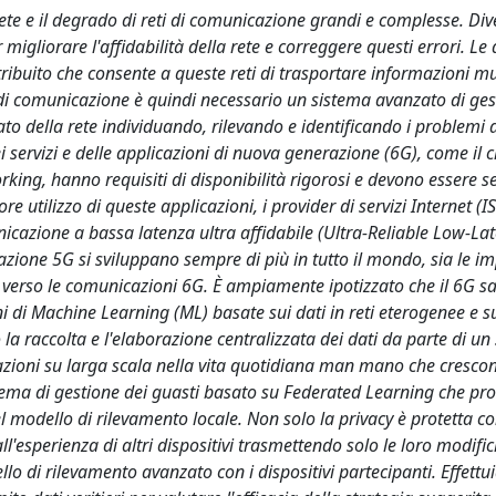
 rete e il degrado di reti di comunicazione grandi e complesse. Di
igliorare l'affidabilità della rete e correggere questi errori. Le a
ibuito che consente a queste reti di trasportare informazioni mu
 di comunicazione è quindi necessario un sistema avanzato di ges
ato della rete individuando, rilevando e identificando i problemi d
i servizi e delle applicazioni di nuova generazione (6G), come il 
king, hanno requisiti di disponibilità rigorosi e devono essere 
e utilizzo di queste applicazioni, i provider di servizi Internet (I
nicazione a bassa latenza ultra affidabile (Ultra-Reliable Low-La
ione 5G si sviluppano sempre di più in tutto il mondo, sia le i
G e verso le comunicazioni 6G. È ampiamente ipotizzato che il 6G s
ioni di Machine Learning (ML) basate sui dati in reti eterogenee e s
 la raccolta e l'elaborazione centralizzata dei dati da parte di un
icazioni su larga scala nella vita quotidiana man mano che crescon
tema di gestione dei guasti basato su Federated Learning che pro
l modello di rilevamento locale. Non solo la privacy è protetta c
'esperienza di altri dispositivi trasmettendo solo le loro modifi
lo di rilevamento avanzato con i dispositivi partecipanti. Effettu