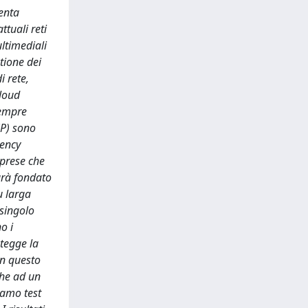
venta
ttuali reti
ltimediali
tione dei
i rete,
cloud
sempre
SP) sono
tency
mprese che
arà fondato
u larga
 singolo
o i
tegge la
on questo
che ad un
iamo test