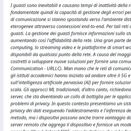
I guasti sono inevitabili e causano tempi di inattività della
fondamentale quindi la capacità di gestione degli errori per m
di comunicazione si stanno spostando verso l'ambiente distr
eterogenee attraverso connessioni end-to-end. Per tali reti
guasti. La gestione dei guasti fornisce informazioni sullo st
aumentando così l'affidabilità della rete. Una gran parte de
computing, lo streaming video e le piattaforme di smart wor
disponibili da qualsiasi punto della rete. A causa del maggior
costretti a sviluppare nuove soluzioni per fornire una comu
Communication - URLLC). Man mano che le reti di comunicaz
gli istituti accademici hanno iniziato ad andare oltre il 5
sull'intelligenza artificiale pervasiva (AI) per fornire soluz
scala. Gli approcci ML tradizionali, d'altro canto, richiedono
server, che sta diventando un collo di bottiglia per le appl
problemi di privacy. In questo contesto presentiamo un sis
privacy dei dati eseguendo l'addestramento e l'inferenza de
metodo, ma i dispositivi possono anche trarre vantaggio dall
server remoto che aggrega il dispositivo e fornisce un model