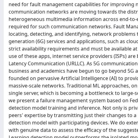
need for fault management capabilities for improving netw
communication networks are moving towards the distr
heterogeneous multimedia information across end-to-
required for such communication networks. Fault Mana
locating, detecting, and identifying, network problems t
generation (6G) services and applications, such as cl
strict availability requirements and must be available a
use of these apps, internet service providers (ISPs) are
Latency Communication (URLLC). As 5G communication
business and academics have begun to go beyond 5G an
founded on pervasive Artificial Intelligence (AI) to pr
massive-scale networks. Traditional ML approaches, on
single server, which is becoming a bottleneck to large-sc
we present a failure management system based on Feder
detection model training and inference. Not only is priv
peers' expertise by transmitting just their changes to 
detection model with participating devices. We do exten
with genuine data to assess the efficacy of the sugges
Learning detection model outperforms the isolated mod