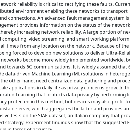
ork reliability is critical to rectifying these faults. Curren
ibuted environment enabling these networks to transport
end connections. An advanced fault management system is
gement provides information on the status of the network
hereby increasing network reliability. A large portion of nex
oud computing, video streaming, and smart working platform
t all times from any location on the network. Because of the
 being forced to develop new solutions to deliver Ultra-Reli
 networks become more widely implemented worldwide, b
d towards 6G communications. It is widely assumed that 6
ovide data-driven Machine Learning (ML) solutions in hetero
 the other hand, need centralized data gathering and proce
ale applications in daily life as privacy concerns grow. In th
ated Learning that protects data privacy by performing l
acy protected in this method, but devices may also profit f
a distant server, which aggregates the latter and provides 
sive tests on the SIAE dataset, an Italian company that pro
ted strategy. Experiment findings show that the suggested 
el in terms of accuracy.