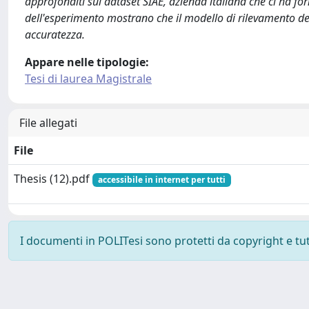
approfonditi sul dataset SIAE, azienda italiana che ci ha fornit
dell'esperimento mostrano che il modello di rilevamento del
accuratezza.
Appare nelle tipologie:
Tesi di laurea Magistrale
File allegati
File
Thesis (12).pdf
accessibile in internet per tutti
I documenti in POLITesi sono protetti da copyright e tutti