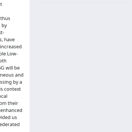
t
 thus
 by
t-
s, have
 increased
able Low-
oth
G will be
geneous and
ssing by a
is context
ocal
rom their
an enhanced
vided us
Federated