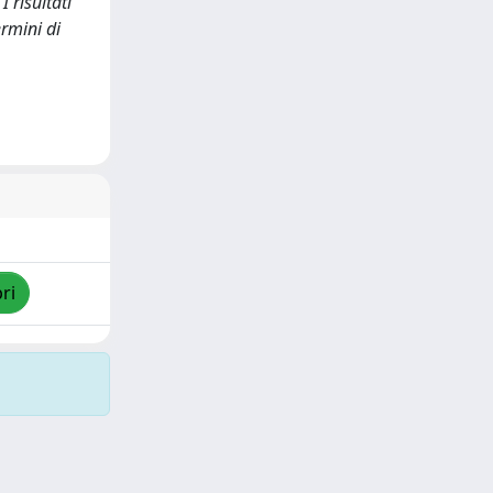
I risultati
rmini di
ri