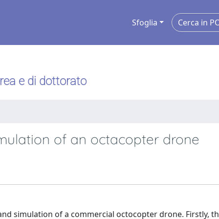
Sfoglia
urea e di dottorato
imulation of an octacopter drone
n and simulation of a commercial octocopter drone. Firstly, t