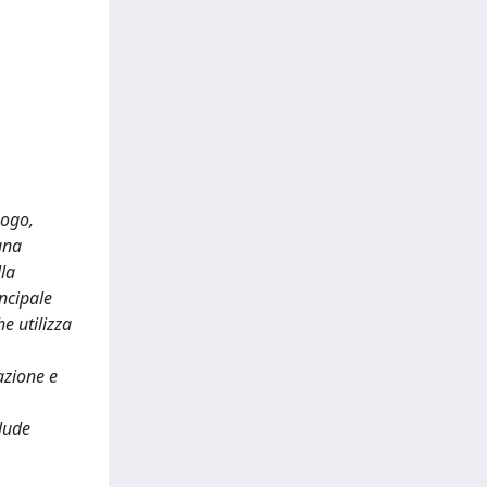
uogo,
una
lla
incipale
e utilizza
azione e
clude