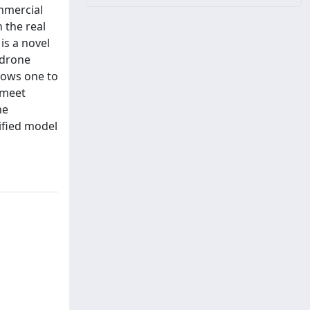
ommercial
 the real
is a novel
 drone
lows one to
 meet
he
ified model