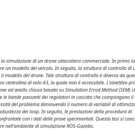
 e la simulazione di un drone ottacottero commerciale. In primo l
e un modello del veicolo. In seguito, la struttura di controllo di 
l modello del drone. Tale struttura di controllo è diversa da que
 centralina di volo A3, la quale non è accessibile. L'obiettivo pr
zione ad anello chiuso basata su Simulation Errod Method (SEM) ch
e e le bande passanti dei regolatori in cascata che compongono il
ssità del problema diminuendo il numero di variabili di ottimizz
 robustezza dei loop. In seguito, le prestazioni della procedura di
nfrontate con i dati delle prove sperimentali. Questa tesi si con
llore nell'ambiente di simulazione ROS-Gazebo.