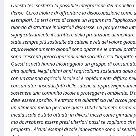
Questa tesi sosterrà la possibile integrazione del modello
denso. Cerca inoltre di affrontare la disoccupazione com
esemplari. La tesi cerca di creare un legame tra l'applicazio
rilancio di strutture industriali dismesse. La progressiva 
significativamente il carattere della produzione alimentare
state sempre più sostituite da catene e reti del valore globa
approvvigionamento globali sono opache e le attuali prati
sono crescenti preoccupazioni della società circa l'impatt
Questi aspetti hanno incoraggiato un gruppo di consumato
alta qualità. Negli ultimi anni l'agricoltura sostenuta dal
con un'azienda agricola locale si è rapidamente diffuso nel
consumatori insoddisfatti delle catene di approvvigionamento
sostenere una comunità locale e proteggere l'ambiente. D'altr
deve essere spedito, è entrata nei dibattiti sia nei circoli 
un alimento medio percorre quasi 1000 chilometri prima di r
media scala è stata attuata in diversi mezzi come giardini pen
ma dovrebbero essere presi ulteriori passi se vogliamo ch
proposto . Alcuni esempi di tale innovazione sono al serviz