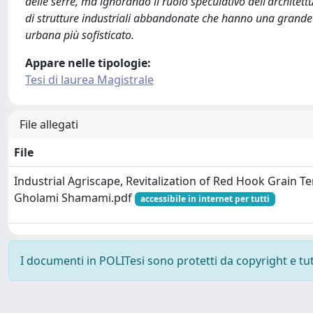
delle serre, ma ignorando il ruolo speculativo dell'architet
di strutture industriali abbandonate che hanno una grande 
urbana più sofisticato.
Appare nelle tipologie:
Tesi di laurea Magistrale
File allegati
File
Industrial Agriscape, Revitalization of Red Hook Grain 
Gholami Shamami.pdf
accessibile in internet per tutti
I documenti in POLITesi sono protetti da copyright e tutti