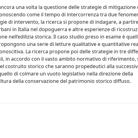
ancora una volta la questione delle strategie di mitigazione 
iconoscendo come il tempo di intercorrenza tra due fenomeni
gie di intervento, la ricerca si propone di indagare, a partir
bani in Italia nel dopoguerra e altre esperienze di ricostru
ne nell’edilizia storica. Il caso studio preso in esame è quel
ropongono una serie di letture qualitative e quantitative rea
onoscitiva. La ricerca propone poi delle strategie in tre diff
li, in accordo con il vasto ambito normativo di riferimento, 
l costruito storico che saranno propedeutici alla successiv
ello di colmare un vuoto legislativo nella direzione della
ultura della conservazione del patrimonio storico diffuso.