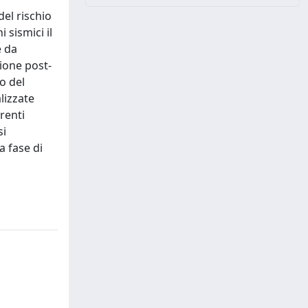
del rischio
 sismici il
e da
zione post-
lo del
lizzate
erenti
si
a fase di