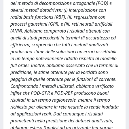
del metodo di decomposizione ortogonale (POD) e
diversi metodi datadriven: (i) interpolazione con
radial basis functions (RBF), (ii) regressione con
processi gaussiani (GPR) e (iii) reti neurali artificiali
(ANN). Abbiamo comparato i risultati ottenuti con
quelli di studi precedenti in termini di accuratezza ed
efficienza, scoprendo che tutti i metodi analizzati
producono stime delle soluzioni con errori accettabili
in un tempo notevolmente ridotto rispetto al modello
full-order. Inoltre, abbiamo osservato che in termini di
predizione, le stime ottenute per la vorticità sono
peggiori di quelle ottenute per le funzioni di corrente.
Confrontando i metodi utilizzati, abbiamo verificato
infine che POD-GPR e POD-RBF producono buoni
risultati in un tempo ragionevole, mentre il tempo
richiesto per allenare la rete neurale la rende inadatta
ad applicazioni reali. Dati comunque i risultati
promettenti nella predizione del dataset analizzato,
abbiamo esteso l’analisi ad un orizzonte temporale