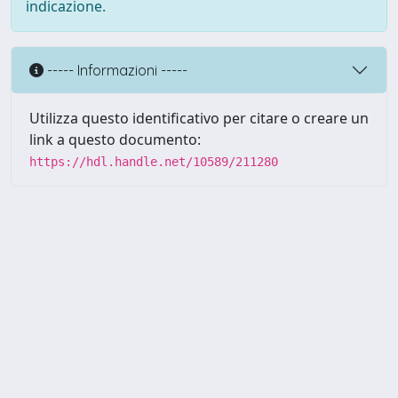
indicazione.
----- Informazioni -----
Utilizza questo identificativo per citare o creare un
link a questo documento:
https://hdl.handle.net/10589/211280
Powered by UNITESI
-
about
UNITESI
-
Utilizzo dei cookie
Copyright © 2026