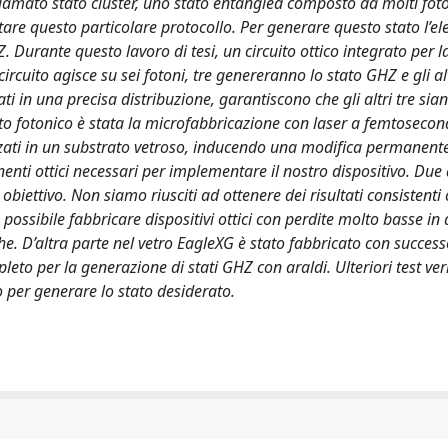
chiamato stato cluster, uno stato entangled composto da molti foton
entare questo particolare protocollo. Per generare questo stato l’e
 Durante questo lavoro di tesi, un circuito ottico integrato per l
ircuito agisce su sei fotoni, tre genereranno lo stato GHZ e gli alt
 in una precisa distribuzione, garantiscono che gli altri tre sian
ito fotonico è stata la microfabbricazione con laser a femtosecon
zzati in un substrato vetroso, inducendo una modifica permanente
nti ottici necessari per implementare il nostro dispositivo. Due d
obiettivo. Non siamo riusciti ad ottenere dei risultati consistenti
 possibile fabbricare dispositivi ottici con perdite molto basse in
he. D’altra parte nel vetro EagleXG è stato fabbricato con success
pleto per la generazione di stati GHZ con araldi. Ulteriori test ve
vo per generare lo stato desiderato.