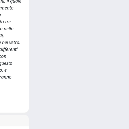
i, il quale
lemento
a
ri tre
o nello
di,
 nel vetro.
ifferenti
 con
 questo
o, e
rranno