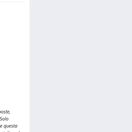
poste,
 Solo
re questa