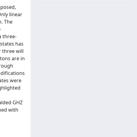
oposed,
nly linear
n. The
e
a three-
 states has
 three will
tons are in
hrough
difications
rates were
ghlighted
ralded GHZ
rmed with