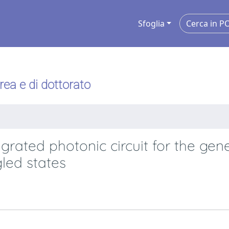
Sfoglia
urea e di dottorato
grated photonic circuit for the gen
led states