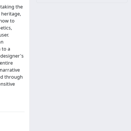
 taking the
 heritage,
 how to
etics,
user.
an
 to a
 designer's
entire
 narrative
ted through
nsitive