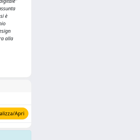
digitale"
 assunta
si è
nio
esign
ra alla
lizza/Apri