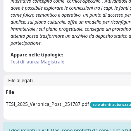
interattivo concepito come "cornice-specchio". Attivandosi all
dove è possibile esplorare le connessioni tra i capi, le fonti
come fulcro semantico e operativo, un punto di accesso per d
duplice: sul piano culturale, offre un modello per riconfigu
immateriale ; sul piano progettuale, consegna un prototipo
attento possa trasformare un archivio da deposito statico a
partecipazione.
Appare nelle tipologie:
Tesi di laurea Magistrale
File allegati
File
TESI_2025_Veronica_Posti_251787.pdf
solo utenti autorizzat
I documenti in POLITesi sono protetti da copyright e tutti