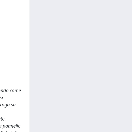
ndendo come
si
rroga su
te .
n pannello