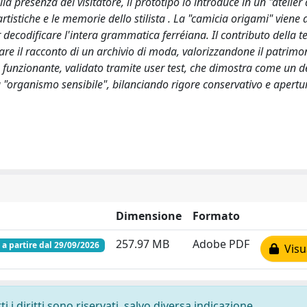
a presenza del visitatore, il prototipo lo introduce in un "atelier 
 artistiche e le memorie dello stilista . La "camicia origami" viene
ecodificare l'intera grammatica ferréiana. Il contributo della te
rare il racconto di un archivio di moda, valorizzandone il patrimo
 funzionante, validato tramite user test, che dimostra come un d
 "organismo sensibile", bilanciando rigore conservativo e apertu
Dimensione
Formato
257.97 MB
Adobe PDF
i a partire dal 29/09/2026
Visua
 i diritti sono riservati, salvo diversa indicazione.