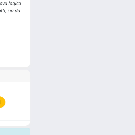
uova logica
ti, sia da
i