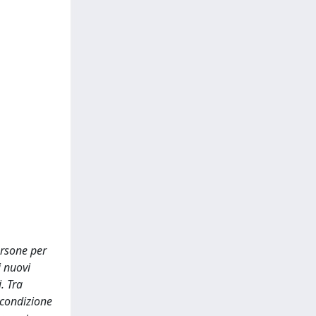
ersone per
i nuovi
. Tra
 condizione