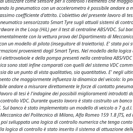
ato di utilizzare come sensore per il controllo l'elemento che magg
tando lo pneumatico con un accelerometro è possibile andare a 
simo coefficiente d'attrito. L'obiettivo del presente lavoro di tes
pneumatico sensorizzato Smart Tyre sugli attuali sistemi di contr
ware in the Loop (HiL) per il test di centraline ABS/VDC. Sul ban
rimentalmente con la vettura prova del Dipartimento di Meccanic
on un modello di pilota (inseguitore di traiettoria). E' stata poi 
rmazioni provenienti dagli Smart Tyres. Nel modello della logica 
dici elettrovalvole e della pompa presenti nella centralina ABS/VDC
gica sono stati infine comparati con quelli del sistema VDC comm
sia da un punto di vista qualitativo, sia quantitativo. E' negli ult
elemento che maggiormente influenza la dinamica del veicolo: lo p
ile andare a misurare direttamente le forze di contatto pneuma
 lavoro di tesi è l'indagine dei possibili miglioramenti introdotti 
i controllo VDC. Durante questo lavoro è stato costruito un banco
. Sul banco è stato implementato un modello di veicolo a 7 g.d.l.
Meccanica del Politecnico di Milano, Alfa Romeo 159 1.8 JTS, ed 
ta poi sviluppata una logica di controllo numerica che tenga conto
 logica di controllo è stato inserito il sistema di attuazione dell