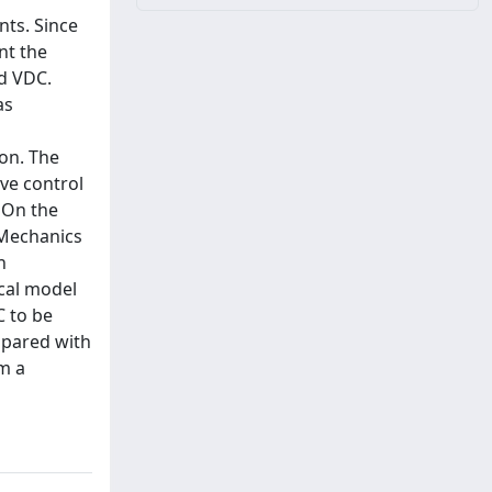
nts. Since
nt the
nd VDC.
as
ion. The
ive control
 On the
 Mechanics
n
ical model
C to be
mpared with
m a