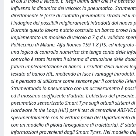
in cui si trova il veicolo. E' negli ultimi anni che si è pens
influenza la dinamica del veicolo: lo pneumatico. Strumen
direttamente le forze di contatto pneumatico strada ed il mas
l'indagine dei possibili miglioramenti introdotti dal nuovo 
Durante questo lavoro è stato costruito un banco prova Hard
implementato un modello di veicolo a 7 g.d.l. validato spe
Politecnico di Milano, Alfa Romeo 159 1.8 JTS, ed integrato c
una logica di controllo numerica che tenga conto delle info
controllo è stato inserito il sistema di attuazione delle do
futura implementazione al banco. I risultati della nuova lo
testato al banco HiL, mettendo in luce i vantaggi introdotti, 
si è pensato di utilizzare come sensore per il controllo l'
Strumentando lo pneumatico con un accelerometro è possib
ed il massimo coefficiente d'attrito. L'obiettivo del presente
pneumatico sensorizzato Smart Tyre sugli attuali sistemi d
Hardware in the Loop (HiL) per il test di centraline ABS/VDC
sperimentalmente con la vettura prova del Dipartimento di 
con un modello di pilota (inseguitore di traiettoria). E' sta
informazioni provenienti dagli Smart Tyres. Nel modello della