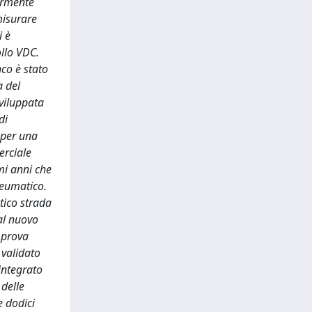
iormente
misurare
i è
ollo VDC.
co è stato
a del
sviluppata
di
 per una
erciale
imi anni che
neumatico.
tico strada
dal nuovo
 prova
 validato
integrato
 delle
e dodici