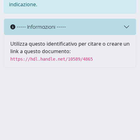
indicazione.
----- Informazioni -----
Utilizza questo identificativo per citare o creare un
link a questo documento:
https://hdl.handle.net/10589/4865
Powered by UNITESI
-
about
UNITESI
-
Utilizzo dei cookie
Copyright © 2026