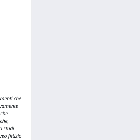
imenti che
tivamente
 che
che,
a studi
eo fittizio