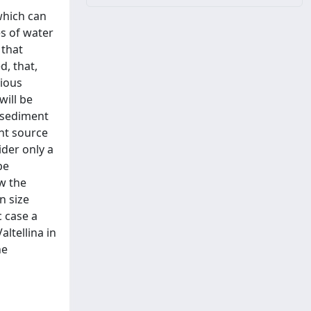
which can
es of water
 that
, that,
vious
will be
f sediment
ent source
ider only a
be
w the
n size
c case a
altellina in
he