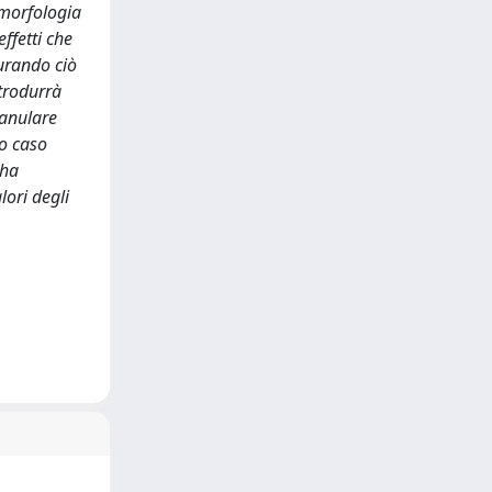
 morfologia
effetti che
curando ciò
ntrodurrà
ranulare
to caso
 ha
lori degli