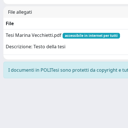
File allegati
File
Tesi Marina Vecchietti.pdf
accessibile in internet per tutti
Descrizione: Testo della tesi
I documenti in POLITesi sono protetti da copyright e tutti
Powered by UNITESI
-
about UNITESI
-
Utilizzo dei