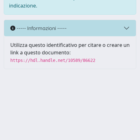
indicazione.
----- Informazioni -----
Utilizza questo identificativo per citare o creare un
link a questo documento:
https://hdl.handle.net/10589/86622
Powered by UNITESI
-
about
UNITESI
-
Utilizzo dei cookie
Copyright © 2026