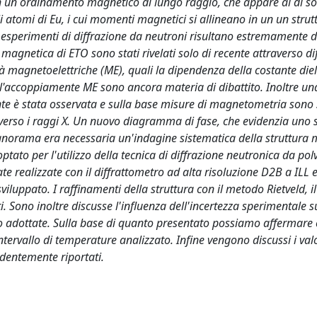
un ordinamento magnetico di lungo raggio, che appare al di sot
i atomi di Eu, i cui momenti magnetici si allineano in un un strutt
 esperimenti di diffrazione da neutroni risultano estremamente dif
ura magnetica di ETO sono stati rivelati solo di recente attraverso d
à magnetoelettriche (ME), quali la dipendenza della costante diel
'accoppiamente ME sono ancora materia di dibattito. Inoltre un
nte è stata osservata e sulla base misure di magnetometria sono 
averso i raggi X. Un nuovo diagramma di fase, che evidenzia uno s
anorama era necessaria un'indagine sistematica della struttura
ptato per l'utilizzo della tecnica di diffrazione neutronica da pol
ate realizzate con il diffrattometro ad alta risoluzione D2B a ILL 
viluppato. I raffinamenti della struttura con il metodo Rietveld, 
. Sono inoltre discusse l'influenza dell'incertezza sperimentale s
o adottate. Sulla base di quanto presentato possiamo affermare 
ntervallo di temperature analizzato. Infine vengono discussi i valo
edentemente riportati.