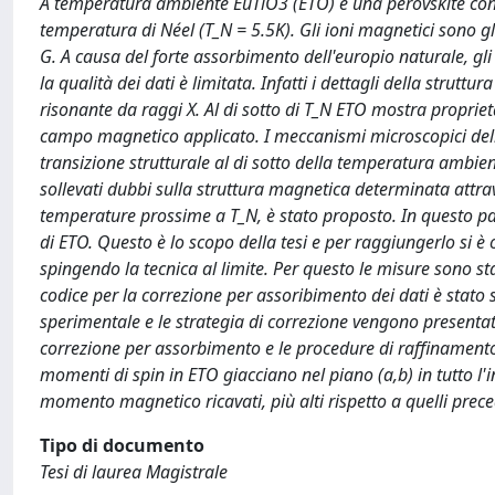
A temperatura ambiente EuTiO3 (ETO) è una perovskite con 
temperatura di Néel (T_N = 5.5K). Gli ioni magnetici sono gl
G. A causa del forte assorbimento dell'europio naturale, gli
la qualità dei dati è limitata. Infatti i dettagli della strutt
risonante da raggi X. Al di sotto di T_N ETO mostra propriet
campo magnetico applicato. I meccanismi microscopici dell
transizione strutturale al di sotto della temperatura ambie
sollevati dubbi sulla struttura magnetica determinata attr
temperature prossime a T_N, è stato proposto. In questo p
di ETO. Questo è lo scopo della tesi e per raggiungerlo si è o
spingendo la tecnica al limite. Per questo le misure sono st
codice per la correzione per assoribimento dei dati è stato s
sperimentale e le strategia di correzione vengono presentati
correzione per assorbimento e le procedure di raffinament
momenti di spin in ETO giacciano nel piano (a,b) in tutto l'i
momento magnetico ricavati, più alti rispetto a quelli prec
Tipo di documento
Tesi di laurea Magistrale