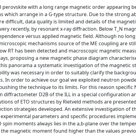
al perovskite with a long range magnetic order appearing b
s which arrange in a G-type structure. Due to the strong a
difficult, data quality is limited and details of the magneti
ery recently, by resonant x-ray diffraction. Below T_N mag
dependence versus applied magnetic field. Although no lon
he microscopic mechanisms source of the ME coupling are stil
st below RT has been detected and macroscopic magnetic mea
rays, proposing a new magnetic phase diagram characteris
n this panorama a systematic investigation of the magnetic s
lity was necessary in order to suitably clarify the backgro
is. In order to achieve our goal we exploited neutron powd
pushing the technique to its limits. For this reason specific
 diffractometer D2B of the ILL in a special configuration 
lutions of ETO structures by Rietveld methods are presente
tion strategies developed. An extensive investigation of t
to experimental parameters and specific procedures implem
TO spin moments always lies in the a,b-plane over the tempe
of the magnetic moment found higher than the values previo