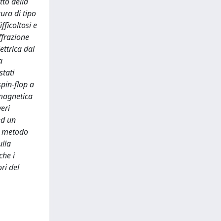
to della
ura di tipo
ficoltosi e
iffrazione
ettrica dal
a
stati
pin-flop a
 magnetica
veri
ed un
il metodo
ulla
che i
ri del