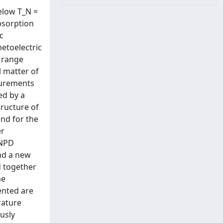
elow T_N =
bsorption
c
netoelectric
g range
l matter of
surements
ed by a
tructure of
und for the
er
 NPD
and a new
d together
he
ented are
rature
usly