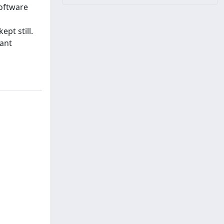
software
pt still.
cant