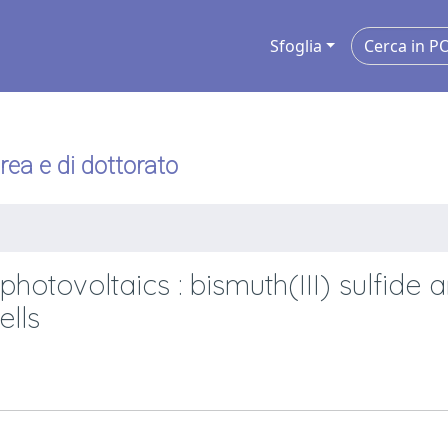
Sfoglia
urea e di dottorato
hotovoltaics : bismuth(III) sulfide 
ells