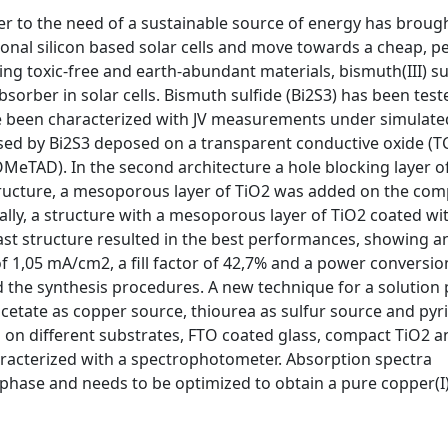
wer to the need of a sustainable source of energy has broug
ional silicon based solar cells and move towards a cheap, 
ing toxic-free and earth-abundant materials, bismuth(III) su
absorber in solar cells. Bismuth sulfide (Bi2S3) has been test
ave been characterized with JV measurements under simulate
posed by Bi2S3 deposed on a transparent conductive oxide (
OMeTAD). In the second architecture a hole blocking layer 
tructure, a mesoporous layer of TiO2 was added on the com
inally, a structure with a mesoporous layer of TiO2 coated wi
last structure resulted in the best performances, showing 
y of 1,05 mA/cm2, a fill factor of 42,7% and a power conversio
 the synthesis procedures. A new technique for a solution
acetate as copper source, thiourea as sulfur source and pyr
 on different substrates, FTO coated glass, compact TiO2 a
racterized with a spectrophotometer. Absorption spectra
 phase and needs to be optimized to obtain a pure copper(I)