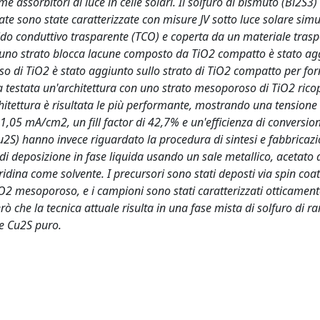
me assorbitori di luce in celle solari. Il solfuro di bismuto (Bi2S3)
ricate sono state caratterizzate con misure JV sotto luce solare sim
do conduttivo trasparente (TCO) e coperta da un materiale trasp
 uno strato blocca lacune composto da TiO2 compatto è stato ag
oso di TiO2 è stato aggiunto sullo strato di TiO2 compatto per fo
tata testata un'architettura con uno strato mesoporoso di TiO2 rico
chitettura è risultata le più performante, mostrando una tensione 
i 1,05 mA/cm2, un fill factor di 42,7% e un'efficienza di conversio
u2S) hanno invece riguardato la procedura di sintesi e fabbricazi
di deposizione in fase liquida usando un sale metallico, acetato 
idina come solvente. I precursori sono stati deposti via spin coa
TiO2 mesoporoso, e i campioni sono stati caratterizzati otticamen
ò che la tecnica attuale risulta in una fase mista di solfuro di 
re Cu2S puro.