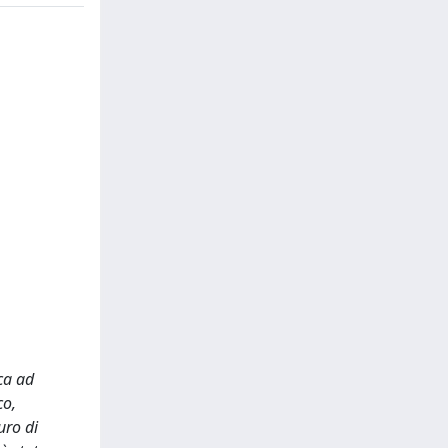
rca ad
co,
uro di