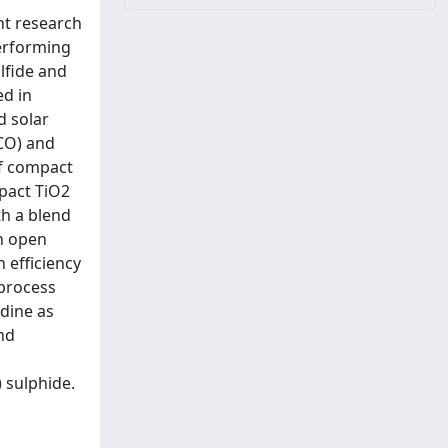
ht research
performing
lfide and
ed in
d solar
TCO) and
of compact
pact TiO2
th a blend
an open
n efficiency
 process
idine as
nd
 sulphide.