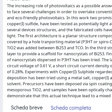
The increasing role of photovoltaics as a possible ans
to face several challenges in order to overtake convent
and eco-friendly photovoltaics. In this work two promis
copper(I) sulfide, have been tested as potentially light 
several devices structures, and the fabricated cells h
light. The first architecture is a planar structure com
covered by a hole tranporting material (P3HT or spiro-
TiO2 was added between Bi2S3 and TCO. In the third s
layer to provide a scaffold for nanocrystals of Bi2S3. F
of nanocrystals dispersed in P3HT has been tried. The 
circuit voltage of 0.61 V, a short circuit current densit
of 0.28%. Experiments with Copper(I) Sulphide regarded
deposition has been tried using a metal salt, copper(I) 
solvent. Precursors have been deposed via spin coating
mesoporous TiO2, and samples have been optically cha
demonstrate that this actual technique lead to a mixed
Scheda breve
Scheda completa