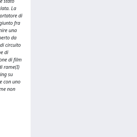
 è stato
ulata. La
ortatore di
giunto fra
rnire una
perto da
di circuito
ne di
one di film
di rame(I)
ting su
te con uno
rame non