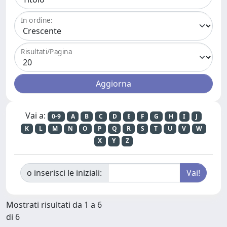
In ordine:
Risultati/Pagina
Vai a:
0-9
A
B
C
D
E
F
G
H
I
J
K
L
M
N
O
P
Q
R
S
T
U
V
W
X
Y
Z
o inserisci le iniziali:
Mostrati risultati da 1 a 6
di 6