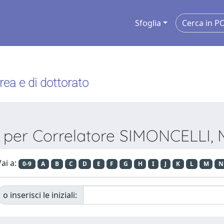
Sfoglia
urea e di dottorato
a per Correlatore SIMONCELLI
ai a:
0-9
A
B
C
D
E
F
G
H
I
J
K
L
M
N
o inserisci le iniziali: