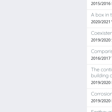
2015/2016
A box in 
2020/2021 
Coexisten
2019/2020 
Compariso
2016/2017 
The conti
building
2019/2020 
Corrosion
2019/2020
Earthqua