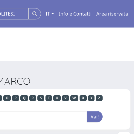
IT
Info e Contatti
Area riservata
, MARCO
O
P
Q
R
S
T
U
V
W
X
Y
Z