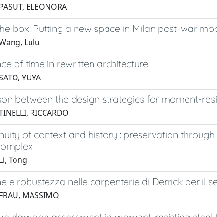
 PASUT, ELEONORA
the box. Putting a new space in Milan post-war mod
Wang, Lulu
ce of time in rewritten architecture
SATO, YUYA
n between the design strategies for moment-resis
TINELLI, RICCARDO
nuity of context and history : preservation through
 complex
Li, Tong
e e robustezza nelle carpenterie di Derrick per il se
 FRAU, MASSIMO
ke damage assessment in moment-resisting steel