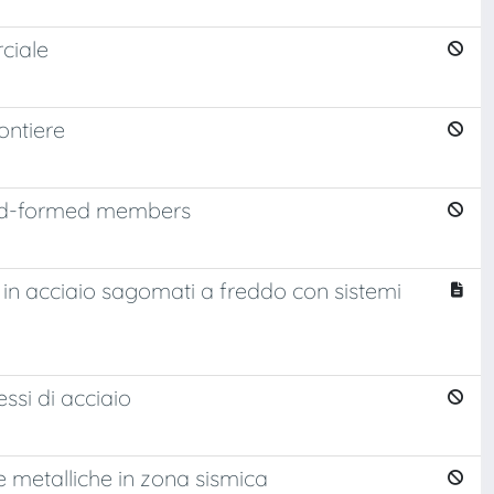
rciale
ontiere
cold-formed members
li in acciaio sagomati a freddo con sistemi
ssi di acciaio
e metalliche in zona sismica