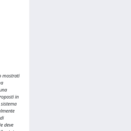
o mostrati
ma
 una
roposti in
n sistema
ialmente
di
ie deve