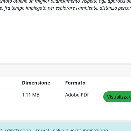
entato ottiene un miglior bilanciamento, rispetto agli approcci de
e, fra tempo impiegato per esplorare l'ambiente, distanza perco
Dimensione
Formato
1.11 MB
Adobe PDF
Visualizza/
 i diritti sono riservati, salvo diversa indicazione.