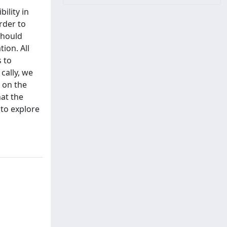
ility in
rder to
should
ion. All
s to
cally, we
 on the
at the
 to explore