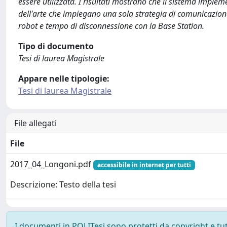
essere utilizzata. I risultati mostrano che il sistema implem
dell'arte che impiegano una sola strategia di comunicazion
robot e tempo di disconnessione con la Base Station.
Tipo di documento
Tesi di laurea Magistrale
Appare nelle tipologie:
Tesi di laurea Magistrale
File allegati
File
2017_04_Longoni.pdf
accessibile in internet per tutti
Descrizione: Testo della tesi
I documenti in POLITesi sono protetti da copyright e tutti