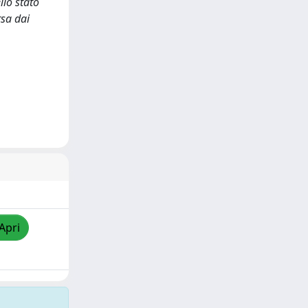
llo stato
rsa dai
Apri