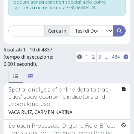
oppure senza caratteri speciali solo come
sequenza numerica: es 978946366274.
Cerca in
Risultati 1 - 10 di 4837
(tempo di esecuzione:
1
2
3
...
484
0.001 secondi).
Spatial analysis of online data to track
cities' socio economic indicators and
urban land use
VACA RUIZ, CARMEN KARINA
Solution Processed Organic Field-Effect
Transistors for High Frequency Printed