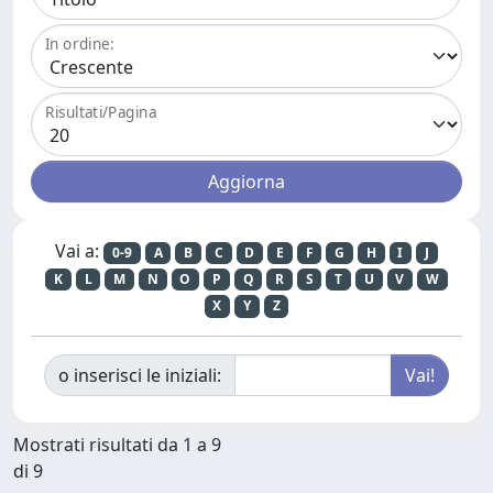
In ordine:
Risultati/Pagina
Vai a:
0-9
A
B
C
D
E
F
G
H
I
J
K
L
M
N
O
P
Q
R
S
T
U
V
W
X
Y
Z
o inserisci le iniziali:
Mostrati risultati da 1 a 9
di 9