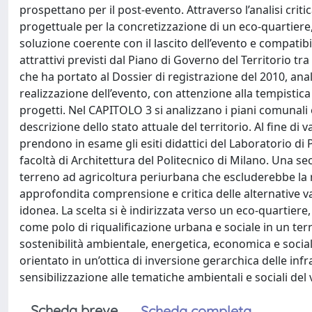
prospettano per il post-evento. Attraverso l’analisi crit
progettuale per la concretizzazione di un eco-quartiere, 
soluzione coerente con il lascito dell’evento e compatibil
attrattivi previsti dal Piano di Governo del Territorio tr
che ha portato al Dossier di registrazione del 2010, anal
realizzazione dell’evento, con attenzione alla tempistica
progetti. Nel CAPITOLO 3 si analizzano i piani comunali 
descrizione dello stato attuale del territorio. Al fine di 
prendono in esame gli esiti didattici del Laboratorio di
facoltà di Architettura del Politecnico di Milano. Una sec
terreno ad agricoltura periurbana che escluderebbe la re
approfondita comprensione e critica delle alternative v
idonea. La scelta si è indirizzata verso un eco-quartiere,
come polo di riqualificazione urbana e sociale in un te
sostenibilità ambientale, energetica, economica e social
orientato in un’ottica di inversione gerarchica delle inf
sensibilizzazione alle tematiche ambientali e sociali del 
Scheda breve
Scheda completa