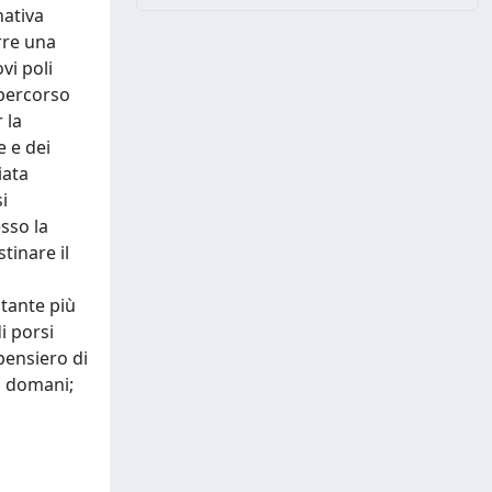
nativa
rre una
vi poli
 percorso
 la
e e dei
iata
i
sso la
tinare il
ltante più
i porsi
pensiero di
el domani;