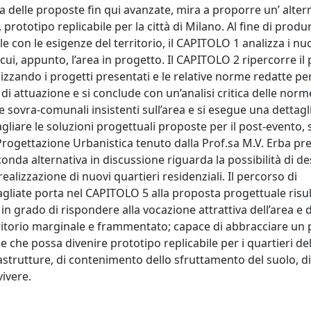
ica delle proposte fin qui avanzate, mira a proporre un’ alter
prototipo replicabile per la città di Milano. Al fine di produ
e con le esigenze del territorio, il CAPITOLO 1 analizza i nuo
a cui, appunto, l’area in progetto. Il CAPITOLO 2 ripercorre il
izzando i progetti presentati e le relative norme redatte per
 di attuazione e si conclude con un’analisi critica delle norm
e sovra-comunali insistenti sull’area e si esegue una dettagl
vagliare le soluzioni progettuali proposte per il post-evento, s
 Progettazione Urbanistica tenuto dalla Prof.sa M.V. Erba pre
onda alternativa in discussione riguarda la possibilità di des
alizzazione di nuovi quartieri residenziali. Il percorso di
agliate porta nel CAPITOLO 5 alla proposta progettuale risu
 in grado di rispondere alla vocazione attrattiva dell’area e d
rritorio marginale e frammentato; capace di abbracciare un 
e che possa divenire prototipo replicabile per i quartieri d
rastrutture, di contenimento dello sfruttamento del suolo, di
vivere.