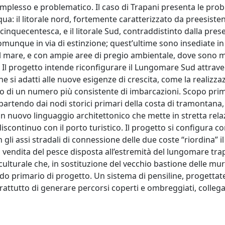
mplesso e problematico. Il caso di Trapani presenta le pro
qua: il litorale nord, fortemente caratterizzato da preesiste
inquecentesca, e il litorale Sud, contraddistinto dalla pres
, comunque in via di estinzione; quest’ultime sono insediate in
al mare, e con ampie aree di pregio ambientale, dove sono 
li. Il progetto intende riconfigurare il Lungomare Sud attrav
he si adatti alle nuove esigenze di crescita, come la realizza
io di un numero più consistente di imbarcazioni. Scopo prim
partendo dai nodi storici primari della costa di tramontana, 
 Un nuovo linguaggio architettonico che mette in stretta rel
discontinuo con il porto turistico. Il progetto si configura 
li assi stradali di connessione delle due coste “riordina” il
 vendita del pesce disposta all’estremità del lungomare tr
ulturale che, in sostituzione del vecchio bastione delle mu
o primario di progetto. Un sistema di pensiline, progettat
rattutto di generare percorsi coperti e ombreggiati, colleg