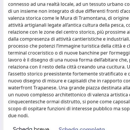
connesso ad una realtà locale, ad un tessuto urbano co
di un insieme non integrato di due differenti fronti d’ac
valenza storica come le Mura di Tramontana, di origine c
attività artigianali legate all’antica cultura della pesca
relazione con le zone del centro storico, più prossime 
dalla compresenza di attività cantieristiche e industria
processo che potenzi l’immagine turistica della città e c
terminal croceristico o di nuove banchine per l’ormegg
lavoro è il disegno di una nuova forma dell’abitare che, 
relaziona con il resto della città creando una cucitura.
l’assetto storico preesistente fortemente stratificato e 
nuovo disegno di misure e capisaldi che in rapporto con g
waterfront Trapanese. Una grande piazza destinata alla
un nuovo complesso architettonico di valenza artistica c
cinquecentesche ormai distrutto, si pone come caposald
scopo di ospitare funzioni di interesse pubblico ma sop
due nodi.
Scheda breve
Scheda completa