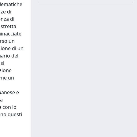
blematiche
nze di
enza di
 stretta
minacciate
erso un
zione di un
ario del
si
azione
come un
apanese e
ra
e con lo
ano questi