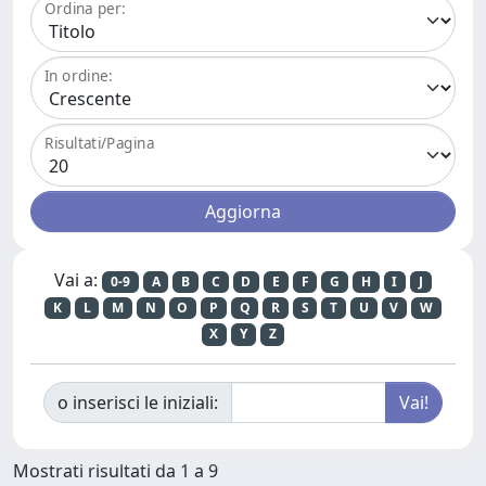
Ordina per:
In ordine:
Risultati/Pagina
Vai a:
0-9
A
B
C
D
E
F
G
H
I
J
K
L
M
N
O
P
Q
R
S
T
U
V
W
X
Y
Z
o inserisci le iniziali:
Mostrati risultati da 1 a 9