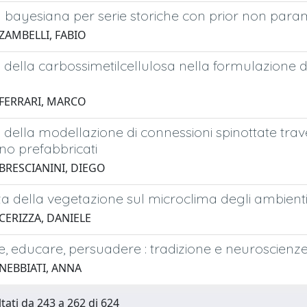
 bayesiana per serie storiche con prior non param
ZAMBELLI, FABIO
 della carbossimetilcellulosa nella formulazione d
 FERRARI, MARCO
 della modellazione di connessioni spinottate trave 
o prefabbricati
 BRESCIANINI, DIEGO
za della vegetazione sul microclima degli ambienti 
CERIZZA, DANIELE
, educare, persuadere : tradizione e neuroscienz
 NEBBIATI, ANNA
ltati da 243 a 262 di 624