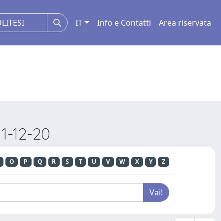
IT
Info e Contatti
Area riservata
1-12-20
O
P
Q
R
S
T
U
V
W
X
Y
Z