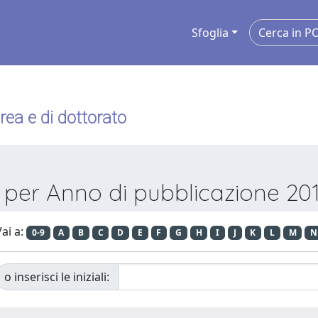
Sfoglia
urea e di dottorato
a per Anno di pubblicazione 201
ai a:
0-9
A
B
C
D
E
F
G
H
I
J
K
L
M
N
o inserisci le iniziali: