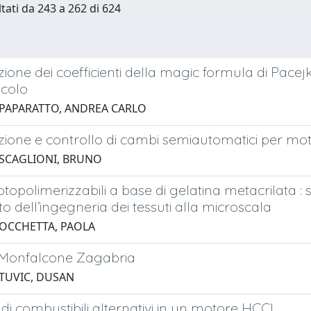
ltati da 243 a 262 di 624
azione dei coefficienti della magic formula di Pacej
icolo
 PAPARATTO, ANDREA CARLO
azione e controllo di cambi semiautomatici per moto
 SCAGLIONI, BRUNO
fotopolimerizzabili a base di gelatina metacrilata : 
to dell’ingegneria dei tessuti alla microscala
 OCCHETTA, PAOLA
a Monfalcone Zagabria
 TUVIC, DUSAN
 di combustibili alternativi in un motore HCCI