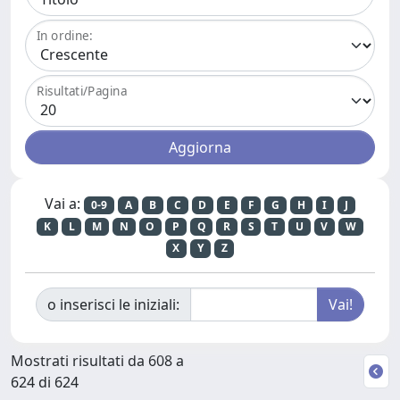
In ordine:
Risultati/Pagina
Vai a:
0-9
A
B
C
D
E
F
G
H
I
J
K
L
M
N
O
P
Q
R
S
T
U
V
W
X
Y
Z
o inserisci le iniziali:
Mostrati risultati da 608 a
624 di 624