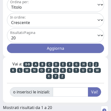
Ordina per:
In ordine:
Risultati/Pagina
Vai a:
0-9
A
B
C
D
E
F
G
H
I
J
K
L
M
N
O
P
Q
R
S
T
U
V
W
X
Y
Z
o inserisci le iniziali:
Mostrati risultati da 1 a 20