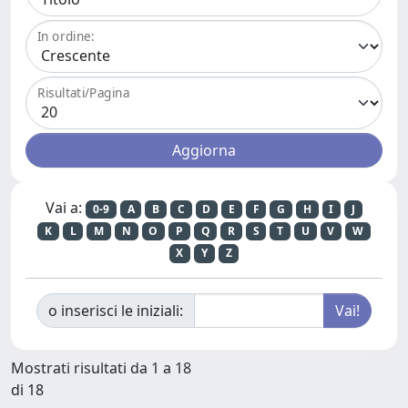
In ordine:
Risultati/Pagina
Vai a:
0-9
A
B
C
D
E
F
G
H
I
J
K
L
M
N
O
P
Q
R
S
T
U
V
W
X
Y
Z
o inserisci le iniziali:
Mostrati risultati da 1 a 18
di 18