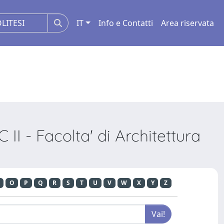
IT
Info e Contatti
Area riservata
I - Facolta' di Architettura
O
P
Q
R
S
T
U
V
W
X
Y
Z