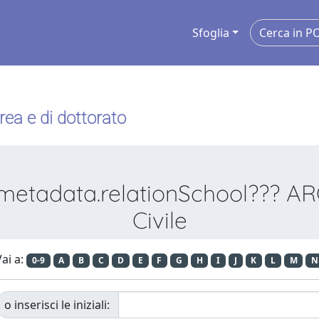
Sfoglia
urea e di dottorato
metadata.relationSchool??? ARC I
Civile
ai a:
0-9
A
B
C
D
E
F
G
H
I
J
K
L
M
N
o inserisci le iniziali: