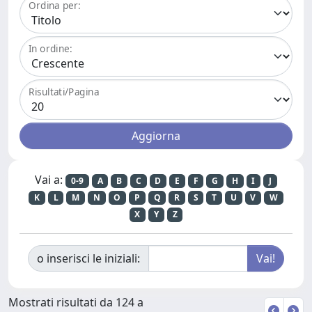
Ordina per:
In ordine:
Risultati/Pagina
Vai a:
0-9
A
B
C
D
E
F
G
H
I
J
K
L
M
N
O
P
Q
R
S
T
U
V
W
X
Y
Z
o inserisci le iniziali:
Mostrati risultati da 124 a