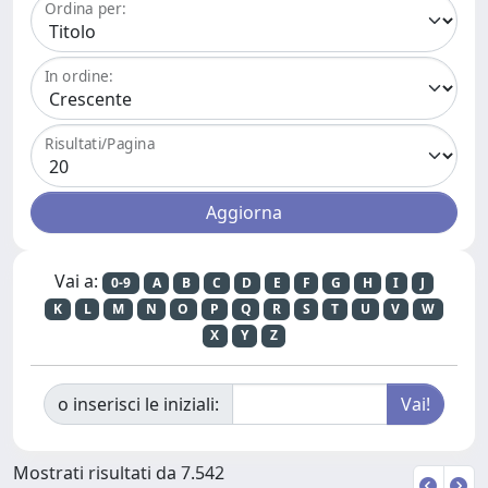
Ordina per:
In ordine:
Risultati/Pagina
Vai a:
0-9
A
B
C
D
E
F
G
H
I
J
K
L
M
N
O
P
Q
R
S
T
U
V
W
X
Y
Z
o inserisci le iniziali:
Mostrati risultati da 7.542