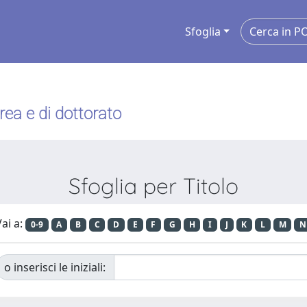
Sfoglia
urea e di dottorato
Sfoglia per Titolo
ai a:
0-9
A
B
C
D
E
F
G
H
I
J
K
L
M
N
o inserisci le iniziali: