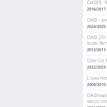
OASES : f
2016/2017
OASI - pr
2024/2025 
OASI 2.0 :
scalo fer
2012/2013
Oasi Ca' 
2022/2023 
L'oasi n
2009/2010
OASInapsi
secco con