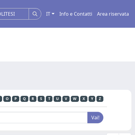
IT
Info e Contatti
Area riservata
O
P
Q
R
S
T
U
V
W
X
Y
Z