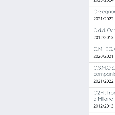
2023/2024
O-Segnan
2021/2022 P
O.d.d. Occ
2012/2013
O.M.I.BG.
2020/2021
O.S.M.O.S
companies
2021/2022 P
O2H : fro
a Milano
2012/2013