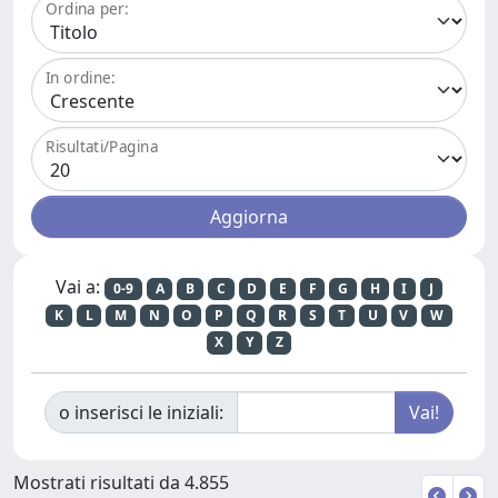
Ordina per:
In ordine:
Risultati/Pagina
Vai a:
0-9
A
B
C
D
E
F
G
H
I
J
K
L
M
N
O
P
Q
R
S
T
U
V
W
X
Y
Z
o inserisci le iniziali:
Mostrati risultati da 4.855